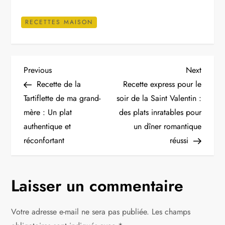
RECETTES MAISON
N
Previous
Next
Previous
Next
Post
Post
Recette de la
Recette express pour le
a
Tartiflette de ma grand-
soir de la Saint Valentin :
mère : Un plat
des plats inratables pour
v
authentique et
un dîner romantique
i
réconfortant
réussi
g
Laisser un commentaire
a
t
Votre adresse e-mail ne sera pas publiée.
Les champs