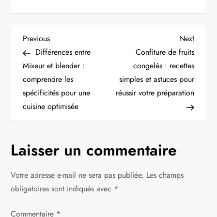
N
Previous
Next
Previous
Next
Post
Post
Différences entre
Confiture de fruits
a
Mixeur et blender :
congelés : recettes
comprendre les
simples et astuces pour
v
spécificités pour une
réussir votre préparation
i
cuisine optimisée
g
Laisser un commentaire
a
t
Votre adresse e-mail ne sera pas publiée.
Les champs
obligatoires sont indiqués avec
*
i
Commentaire
*