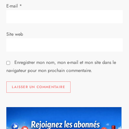
r
E-mail
*
t
i
Site web
c
l
Enregistrer mon nom, mon e-mail et mon site dans le
e
navigateur pour mon prochain commentaire.