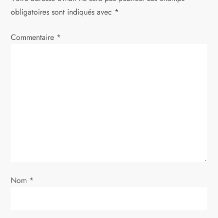
t
obligatoires sont indiqués avec
*
i
Commentaire
*
o
n
d
e
l
’
Nom
*
a