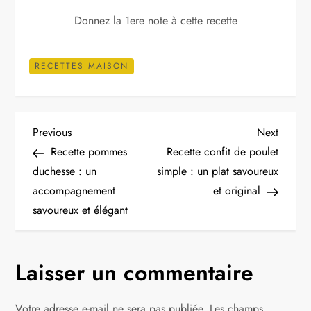
Donnez la 1ere note à cette recette
RECETTES MAISON
N
Previous
Next
Previous
Next
Post
Post
Recette pommes
Recette confit de poulet
a
duchesse : un
simple : un plat savoureux
accompagnement
et original
v
savoureux et élégant
i
g
Laisser un commentaire
a
Votre adresse e-mail ne sera pas publiée.
Les champs