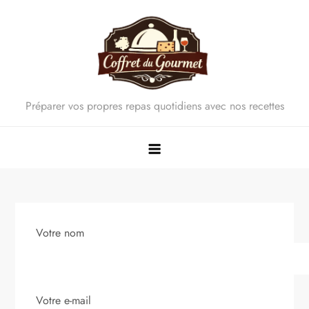
Skip
to
content
Préparer vos propres repas quotidiens avec nos recettes
Votre nom
Votre e-mail