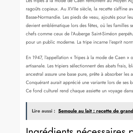
Les tripes à la mode de Caen remontent au Moyen Âge
ragoûts copieux. Au XVIIe siècle, la recette s’affine av
Basse-Normandie. Les pieds de veau, ajoutés pour leur
devient emblématique lors des fêtes, où les familles 
chefs comme ceux de l’Auberge Saint-Siméon perpétue
pour un public moderne. La tripe incarne l’esprit norm
En 1947, l’appellation « Tripes à la mode de Caen » o
artisanale. Les tripiers sélectionnent des abats frais, 
ancestral assure une base pure, prête à absorber les 
Conquérant aurait apprécié une variante lors de ses ba
Ce fond culturel rend chaque assiette un voyage dans
Lire aussi :
Semoule au lait : recette de gra
Ingrédients nécessaires 