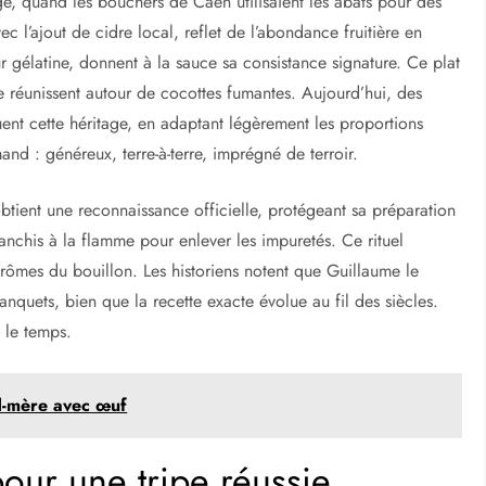
, quand les bouchers de Caen utilisaient les abats pour des
ec l’ajout de cidre local, reflet de l’abondance fruitière en
 gélatine, donnent à la sauce sa consistance signature. Ce plat
se réunissent autour de cocottes fumantes. Aujourd’hui, des
nt cette héritage, en adaptant légèrement les proportions
and : généreux, terre-à-terre, imprégné de terroir.
btient une reconnaissance officielle, protégeant sa préparation
blanchis à la flamme pour enlever les impuretés. Ce rituel
arômes du bouillon. Les historiens notent que Guillaume le
nquets, bien que la recette exacte évolue au fil des siècles.
 le temps.
nd-mère avec œuf
pour une tripe réussie