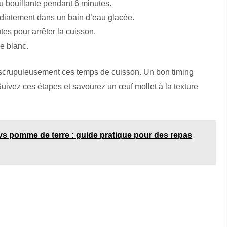
au bouillante pendant 6 minutes.
médiatement dans un bain d’eau glacée.
es pour arrêter la cuisson.
le blanc.
z scrupuleusement ces temps de cuisson. Un bon timing
Suivez ces étapes et savourez un œuf mollet à la texture
s pomme de terre : guide pratique pour des repas