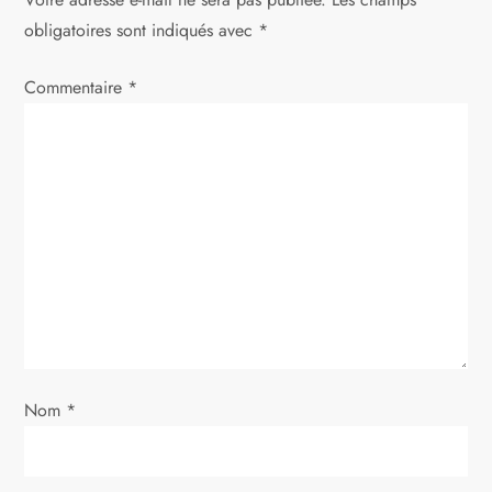
t
obligatoires sont indiqués avec
*
i
Commentaire
*
o
n
d
e
l
’
Nom
*
a