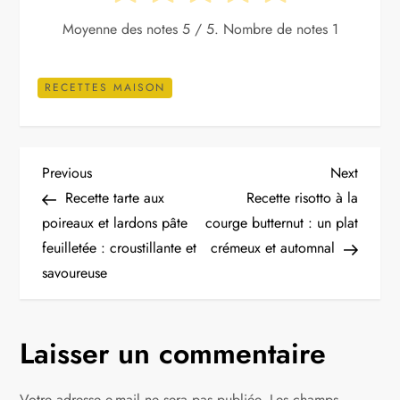
Moyenne des notes
5
/ 5. Nombre de notes
1
RECETTES MAISON
N
Previous
Next
Previous
Next
Post
Post
Recette tarte aux
Recette risotto à la
a
poireaux et lardons pâte
courge butternut : un plat
feuilletée : croustillante et
crémeux et automnal
v
savoureuse
i
g
Laisser un commentaire
a
Votre adresse e-mail ne sera pas publiée.
Les champs