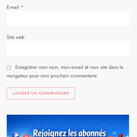
r
E-mail
*
t
i
Site web
c
l
Enregistrer mon nom, mon e-mail et mon site dans le
e
navigateur pour mon prochain commentaire.