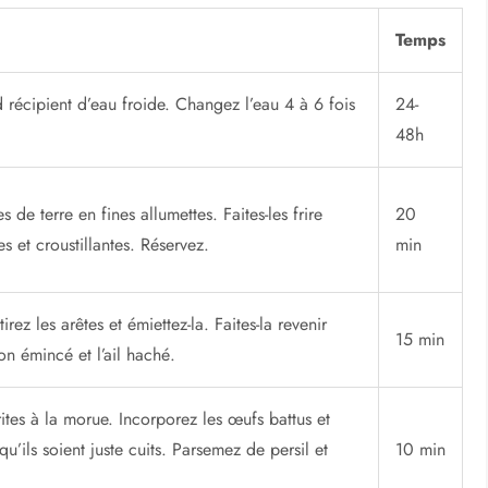
Temps
récipient d’eau froide. Changez l’eau 4 à 6 fois
24-
48h
e terre en fines allumettes. Faites-les frire
20
s et croustillantes. Réservez.
min
rez les arêtes et émiettez-la. Faites-la revenir
15 min
non émincé et l’ail haché.
ites à la morue. Incorporez les œufs battus et
’ils soient juste cuits. Parsemez de persil et
10 min