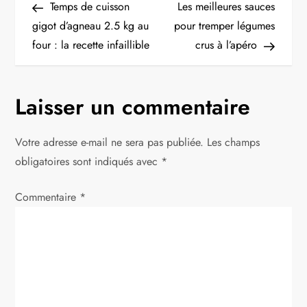
Post
Post
Temps de cuisson
Les meilleures sauces
a
gigot d’agneau 2.5 kg au
pour tremper légumes
four : la recette infaillible
crus à l’apéro
v
i
Laisser un commentaire
g
Votre adresse e-mail ne sera pas publiée.
Les champs
a
obligatoires sont indiqués avec
*
t
Commentaire
*
i
o
n