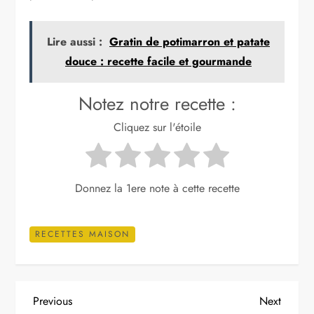
Lire aussi :
Gratin de potimarron et patate
douce : recette facile et gourmande
Notez notre recette :
Cliquez sur l'étoile
Donnez la 1ere note à cette recette
RECETTES MAISON
N
Previous
Next
Previous
Next