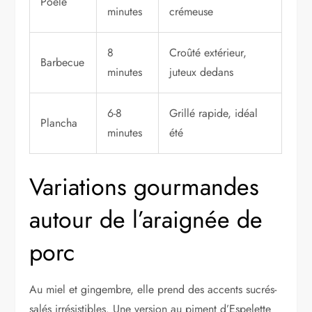
Poêle
minutes
crémeuse
8
Croûté extérieur,
Barbecue
minutes
juteux dedans
6-8
Grillé rapide, idéal
Plancha
minutes
été
Variations gourmandes
autour de l’araignée de
porc
Au miel et gingembre, elle prend des accents sucrés-
salés irrésistibles. Une version au piment d’Espelette