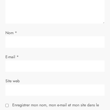
d
e
l
Nom
*
’
a
E-mail
*
r
t
i
Site web
c
l
Enregistrer mon nom, mon e-mail et mon site dans le