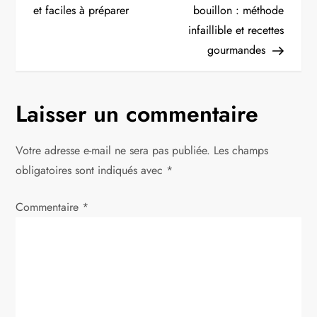
et faciles à préparer
bouillon : méthode
v
infaillible et recettes
i
gourmandes
g
Laisser un commentaire
a
t
Votre adresse e-mail ne sera pas publiée.
Les champs
obligatoires sont indiqués avec
*
i
Commentaire
*
o
n
d