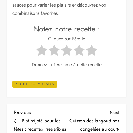
sauces pour varier les plaisirs et découvrez vos
combinaisons favorites.
Notez notre recette :
Cliquez sur l'étoile
Donnez la 1ere note à cette recette
RECETTES MAISON
N
Previous
Next
Previous
Next
Post
Post
Plat mijoté pour les
Cuisson des langoustines
a
fêtes : recettes irrésistibles
congelées au court-