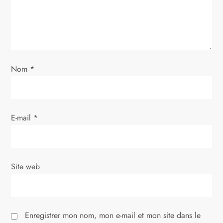
e
l
’
a
Nom
*
r
t
E-mail
*
i
c
Site web
l
e
Enregistrer mon nom, mon e-mail et mon site dans le