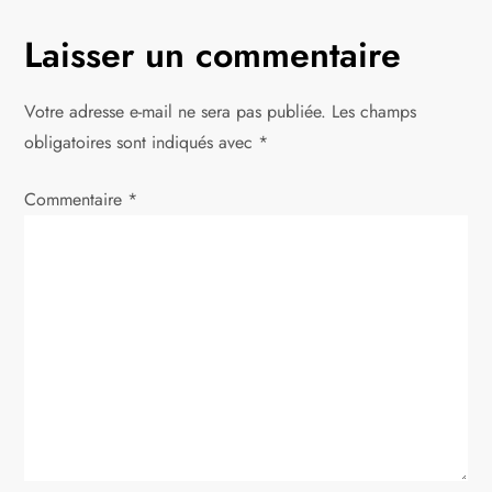
g
Laisser un commentaire
a
t
Votre adresse e-mail ne sera pas publiée.
Les champs
obligatoires sont indiqués avec
*
i
Commentaire
*
o
n
d
e
l
’