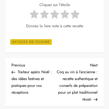
Cliquez sur l'étoile
Donnez la 1ere note à cette recette
ASTUCES DE CUISINE
N
Previous
Next
Previous
Next
Post
Post
Traiteur apéro Noël :
Coq au vin à l’ancienne :
a
des idées festives et
recette authentique et
pratiques pour vos
conseils de préparation
v
réceptions
pour un plat traditionnel
i
réussi