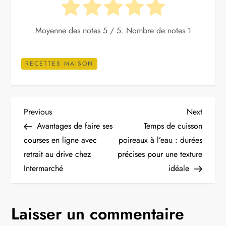
Moyenne des notes
5
/ 5. Nombre de notes
1
RECETTES MAISON
N
Previous
Next
Previous
Next
Post
Post
Avantages de faire ses
Temps de cuisson
a
courses en ligne avec
poireaux à l’eau : durées
retrait au drive chez
précises pour une texture
v
Intermarché
idéale
i
g
Laisser un commentaire