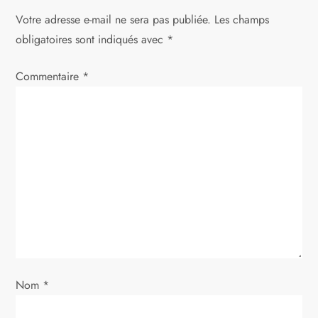
a
Votre adresse e-mail ne sera pas publiée.
Les champs
t
obligatoires sont indiqués avec
*
i
Commentaire
*
o
n
d
e
l
’
Nom
*
a