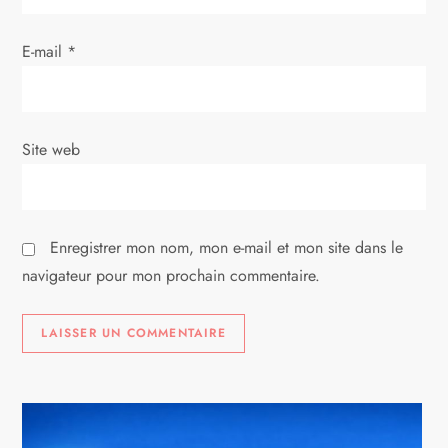
r
E-mail
*
t
i
Site web
c
l
Enregistrer mon nom, mon e-mail et mon site dans le
e
navigateur pour mon prochain commentaire.